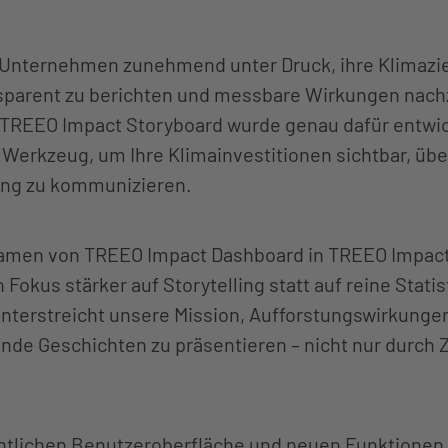
Unternehmen zunehmend unter Druck, ihre Klimaziel
nsparent zu berichten und messbare Wirkungen nac
TREEO Impact Storyboard wurde genau dafür entwick
 Werkzeug, um Ihre Klimainvestitionen sichtbar, übe
ung zu kommunizieren.
amen von TREEO Impact Dashboard in TREEO Impact
Fokus stärker auf Storytelling statt auf reine Statis
terstreicht unsere Mission, Aufforstungswirkunge
lnde Geschichten zu präsentieren – nicht nur durch 
chtlichen Benutzeroberfläche und neuen Funktionen l