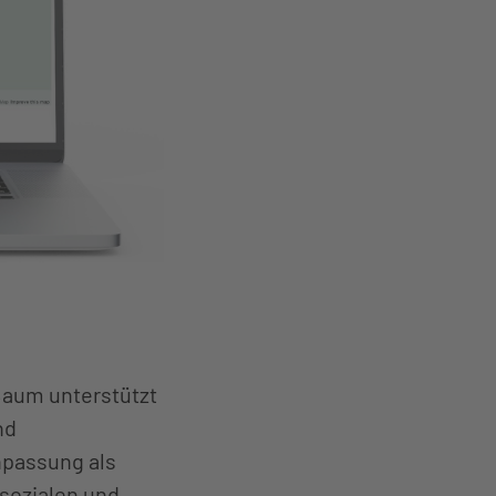
Baum unterstützt
nd
npassung als
 sozialen und