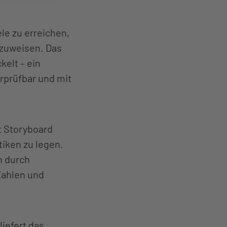
e zu erreichen,
hzuweisen. Das
elt – ein
rprüfbar und mit
 Storyboard
tiken zu legen.
n durch
Zahlen und
iefert das