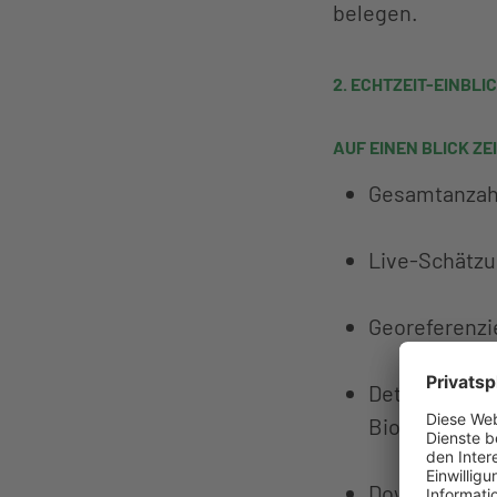
belegen.
2. ECHTZEIT-EINBL
AUF EINEN BLICK Z
Gesamtanzahl
Live-Schätzu
Georeferenzi
Detaillierte 
Biodiversitä
Downloadbare