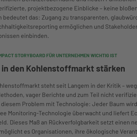
erifizierte, projektbezogene Einblicke – keine bloß
bedeutet das: Zugang zu transparenten, glaubwürd
chhaltigkeitsreporting ermöglichen und Stakeholder
nissen einbinden.
MPACT STORYBOARD FÜR UNTERNEHMEN WICHTIG IST
n in den Kohlenstoffmarkt stärken
ohlenstoffmarkt steht seit Langem in der Kritik – we
Methoden, vager Berichte und zum Teil nicht verifizi
diesem Problem mit Technologie: Jeder Baum wird 
ree Monitoring-Technologie überwacht und liefert E
eld. Dieses Maß an Rückverfolgbarkeit setzt einen n
möglicht es Organisationen, ihre ökologische Verant