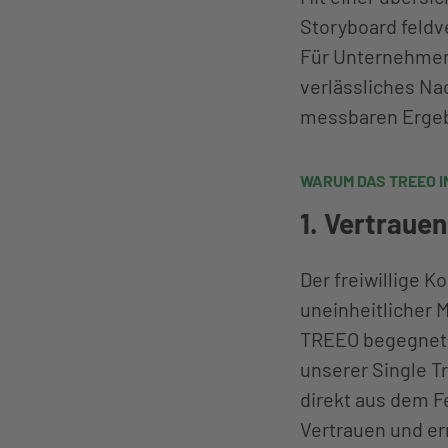
Storyboard feldv
Für Unternehmen 
verlässliches Na
messbaren Ergeb
WARUM DAS TREEO I
1. Vertraue
Der freiwillige K
uneinheitlicher 
TREEO begegnet 
unserer Single T
direkt aus dem F
Vertrauen und er