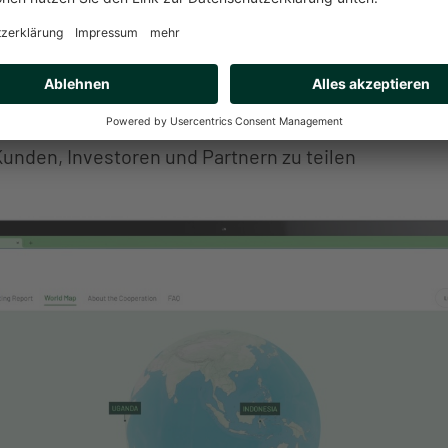
 unterstützen nicht nur internes Reporting und str
sondern ermöglichen es Unternehmen auch, ihre Fo
Kunden, Investoren und Partnern zu teilen