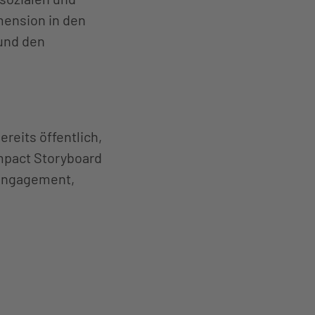
mension in den
 und den
ereits öffentlich,
mpact Storyboard
r Engagement,