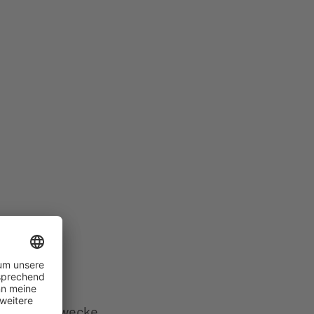
n und
unikationszwecke