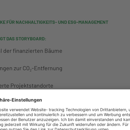
ICKE FÜR NACHHALTIGKEITS- UND ESG-MANAGEMENT
EIGT DAS STORYBOARD:
 der finanzierten Bäume
ngen zur CO₂-Entfernung
erte Projektstandorte
Profile zu Aufforstungsfläche, gepflanzten Baumarte
tsdaten
 Inhalte (Fotos, Videos) für CSR-, ESG- und Komm