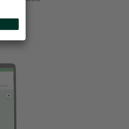
ategische
rtschritte